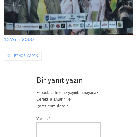
Full
1276 × 2560
size
Yazı
ETHOS KAPAK
gezinmesi
Bir yanıt yazın
E-posta adresiniz yayınlanmayacak.
Gerekli alanlar
*
ile
işaretlenmişlerdir
Yorum
*