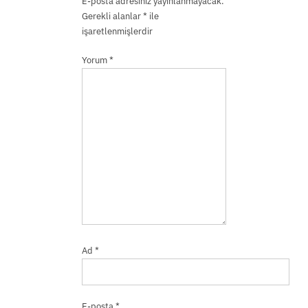
E-posta adresiniz yayınlanmayacak.
Gerekli alanlar
*
ile
işaretlenmişlerdir
Yorum
*
Ad
*
E-posta
*