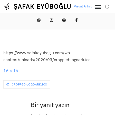
Skip
ŞAFAK EYÜBOĞLU
Visual Artist
Sear
to
content
Şafak
İmkansız
İmkansız
Şafak
Eyüboğlu
Pozlama
Pozlama
Eyüboğlu
https://www.safakeyuboglu.com/wp-
content/uploads/2020/03/cropped-logoark.ico
Full
16 × 16
size
Yazı
CROPPED-LOGOARK.ICO
gezinmesi
Bir yanıt yazın