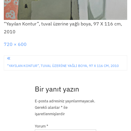
“Yayılan Kontur”, tuval üzerine yağlı boya, 97 X 116 cm,
2010
Full
720 × 600
size
Yazı
“YAYILAN KONTUR”, TUVAL ÜZERINE YAĞLI BOYA, 97 X 116 CM, 2010
gezinmesi
Bir yanıt yazın
E-posta adresiniz yayınlanmayacak.
Gerekli alanlar
*
ile
işaretlenmişlerdir
Yorum
*