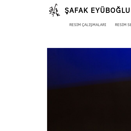
Skip
ŞAFAK EYÜBOĞLU
to
content
RESIM ÇALIŞMALARI
RESIM S