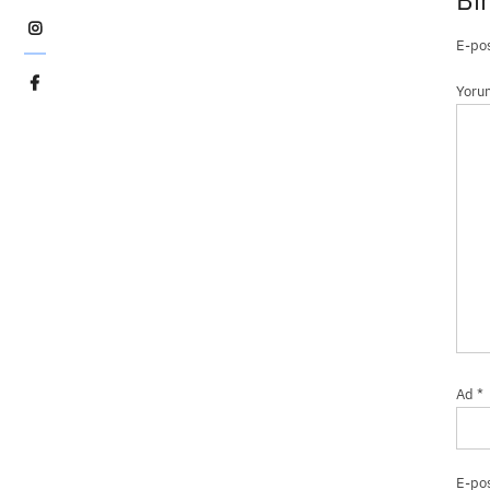
Pozlama
İmkansız
E-pos
Pozlama
Şafak
Yor
Eyüboğlu
Ad
*
E-po