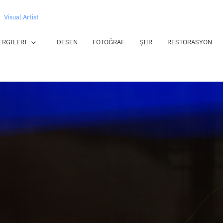
Visual Artist
ERGILERI
DESEN
FOTOĞRAF
ŞIIR
RESTORASYON