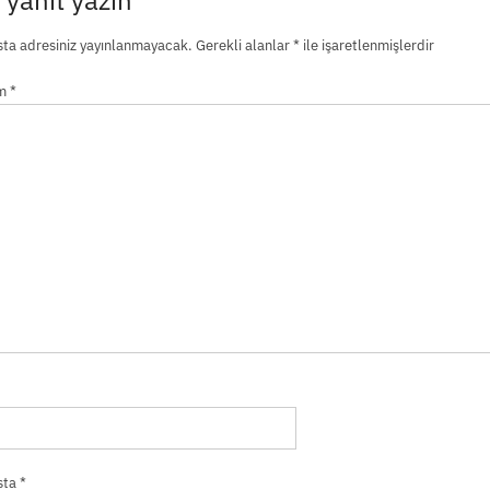
ta adresiniz yayınlanmayacak.
Gerekli alanlar
*
ile işaretlenmişlerdir
um
*
sta
*