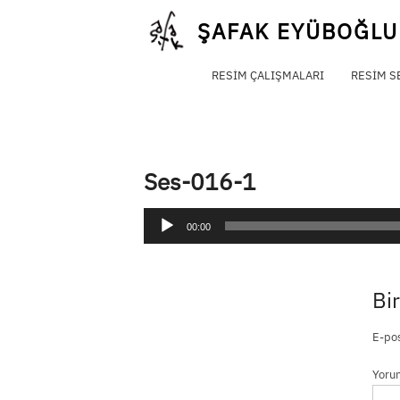
Skip
ŞAFAK EYÜBOĞLU
to
content
RESIM ÇALIŞMALARI
RESIM S
Ses-016-1
Ses
00:00
oynatıcı
Bir
E-pos
Yor