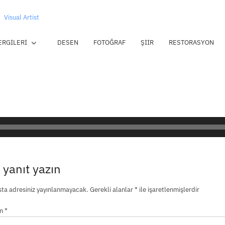
Visual Artist
ERGILERI
DESEN
FOTOĞRAF
ŞIIR
RESTORASYON
 yanıt yazın
ta adresiniz yayınlanmayacak.
Gerekli alanlar
*
ile işaretlenmişlerdir
um
*