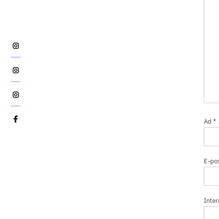
Şafak
Eyüboğlu
İmkansız
Pozlama
İmkansız
Pozlama
Şafak
Ad
*
Eyüboğlu
E-po
İnter