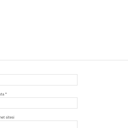
sta
*
net sitesi