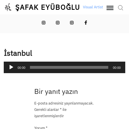
Skip
ŞAFAK EYÜBOĞLU
Visual Artist
Sear
to
content
Şafak
İmkansız
İmkansız
Şafak
Eyüboğlu
Pozlama
Pozlama
Eyüboğlu
İstanbul
Ses
00:00
00:00
oynatıcı
Bir yanıt yazın
E-posta adresiniz yayınlanmayacak.
Gerekli alanlar
*
ile
işaretlenmişlerdir
Yorum
*