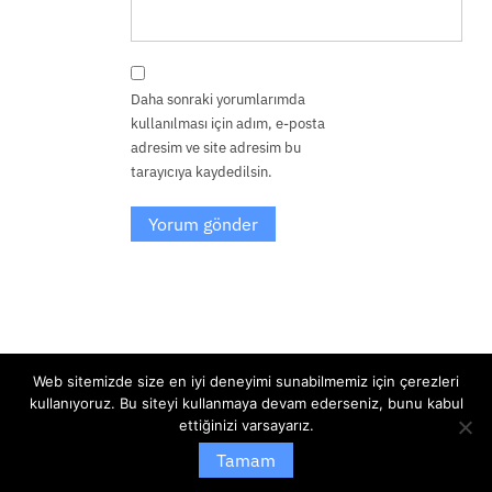
Daha sonraki yorumlarımda
kullanılması için adım, e-posta
adresim ve site adresim bu
tarayıcıya kaydedilsin.
Web sitemizde size en iyi deneyimi sunabilmemiz için çerezleri
kullanıyoruz. Bu siteyi kullanmaya devam ederseniz, bunu kabul
T.C. Kültür ve Turizm Bakanlığı,5846 Fikir ve Sanat Eserleri Kanunu
ettiğinizi varsayarız.
Gereğince, Şafak Eyüboğlu’na ait eserler telif hakkına tabiidir.
|
Tamam
Theme by Theme Spiral
|
By
Theme Freesia
.