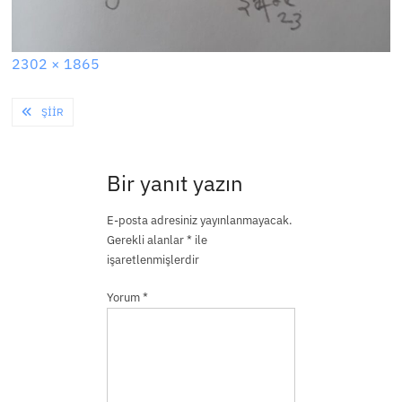
Full
2302 × 1865
size
Yazı
ŞIIR
gezinmesi
Bir yanıt yazın
E-posta adresiniz yayınlanmayacak.
Gerekli alanlar
*
ile
işaretlenmişlerdir
Yorum
*