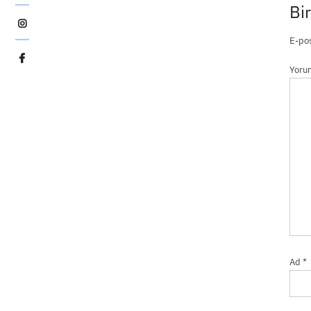
Pozlama
Bir
İmkansız
Pozlama
E-pos
Şafak
Yor
Eyüboğlu
Ad
*