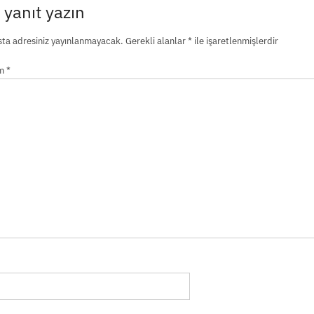
 yanıt yazın
ta adresiniz yayınlanmayacak.
Gerekli alanlar
*
ile işaretlenmişlerdir
um
*