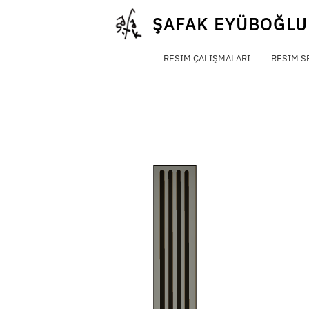
Skip
ŞAFAK EYÜBOĞLU
to
content
RESIM ÇALIŞMALARI
RESIM S