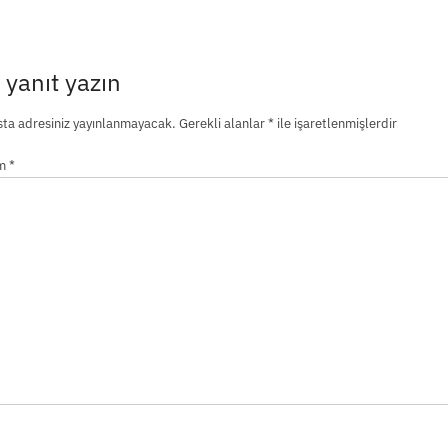
 yanıt yazın
ta adresiniz yayınlanmayacak.
Gerekli alanlar
*
ile işaretlenmişlerdir
um
*