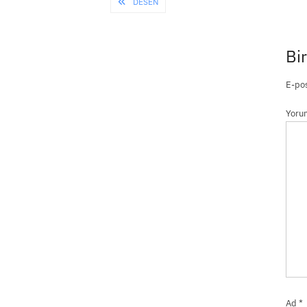
Yazı
DESEN
gezinmesi
Bir
E-pos
Yor
Ad
*