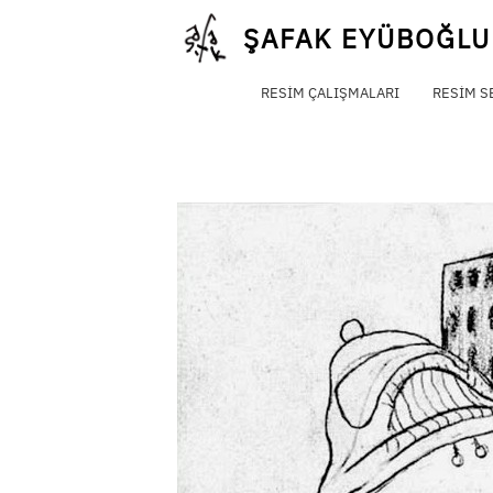
Skip
ŞAFAK EYÜBOĞLU
to
content
RESIM ÇALIŞMALARI
RESIM S