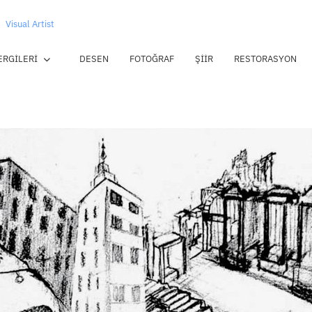
Visual Artist
ERGILERI
DESEN
FOTOĞRAF
ŞIIR
RESTORASYON