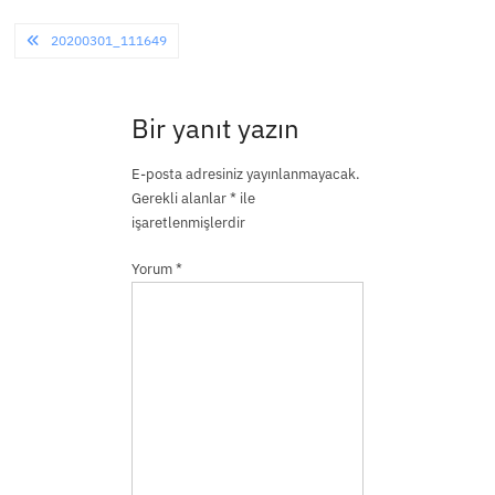
size
Yazı
20200301_111649
gezinmesi
Bir yanıt yazın
E-posta adresiniz yayınlanmayacak.
Gerekli alanlar
*
ile
işaretlenmişlerdir
Yorum
*